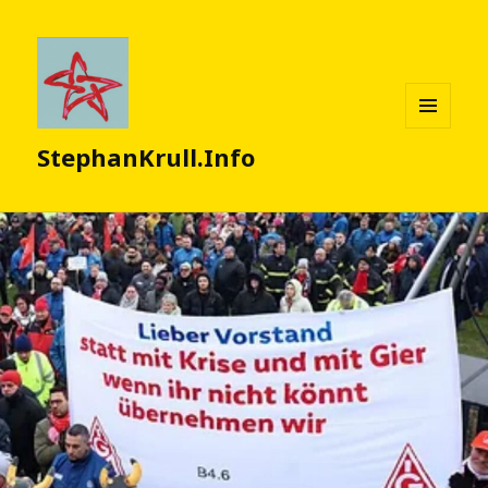
MENÜ
StephanKrull.Info
UND
WIDGETS