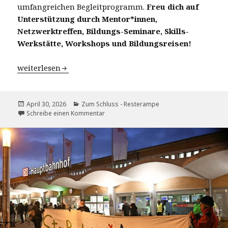
umfangreichen Begleitprogramm.
Freu dich auf
Unterstützung durch Mentor*innen,
Netzwerktreffen, Bildungs-Seminare, Skills-
Werkstätte, Workshops und Bildungsreisen!
Stipendium für Azubis
weiterlesen
Veröffentlicht
Kategorien
April 30, 2026
Zum Schluss - Resterampe
am
zu Stipendium für Azubis
Schreibe einen Kommentar