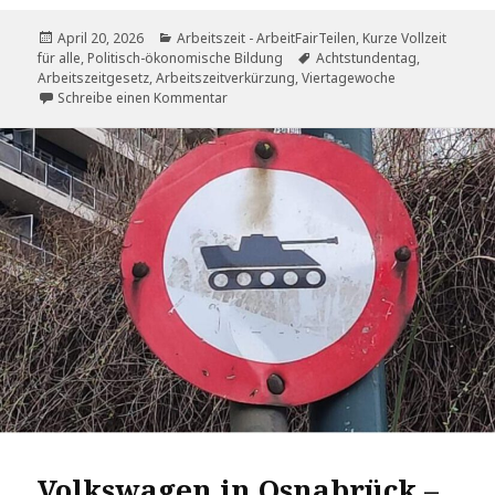
Veröffentlicht
Kategorien
April 20, 2026
Arbeitszeit - ArbeitFairTeilen, Kurze Vollzeit
am
Schlagwörter
für alle
,
Politisch-ökonomische Bildung
Achtstundentag
,
Arbeitszeitgesetz
,
Arbeitszeitverkürzung
,
Viertagewoche
zu Arbeitszeitgesetz modernisieren? Ja bit
Schreibe einen Kommentar
Volkswagen in Osnabrück –