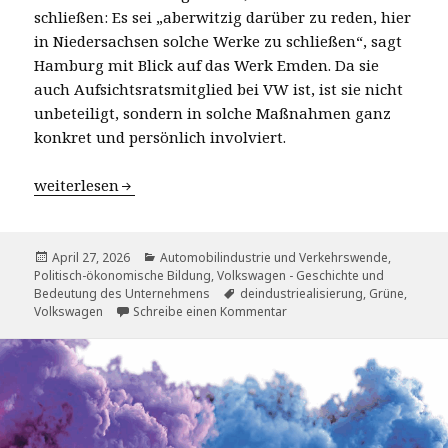
schließen: Es sei „aberwitzig darüber zu reden, hier
in Niedersachsen solche Werke zu schließen“, sagt
Hamburg mit Blick auf das Werk Emden. Da sie
auch Aufsichtsratsmitglied bei VW ist, ist sie nicht
unbeteiligt, sondern in solche Maßnahmen ganz
konkret und persönlich involviert.
VW-Aufsichtsrat plant Kahlschlag
weiterlesen
Veröffentlicht
Kategorien
April 27, 2026
Automobilindustrie und Verkehrswende
,
am
Politisch-ökonomische Bildung
,
Volkswagen - Geschichte und
Schlagwörter
Bedeutung des Unternehmens
deindustriealisierung
,
Grüne
,
zu VW-Aufsichtsrat plant Ka
Volkswagen
Schreibe einen Kommentar