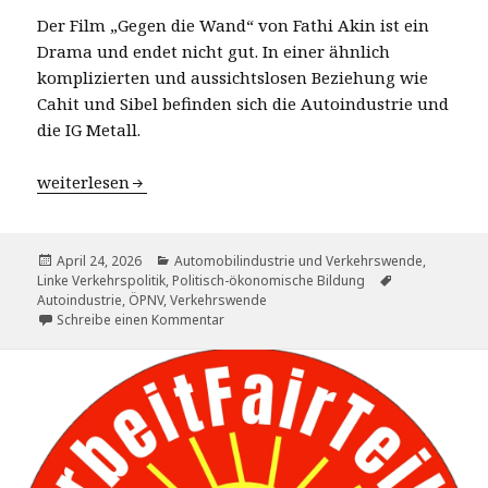
Der Film „Gegen die Wand“ von Fathi Akin ist ein
Drama und endet nicht gut. In einer ähnlich
komplizierten und aussichtslosen Beziehung wie
Cahit und Sibel befinden sich die Autoindustrie und
die IG Metall.
Gegen die Wand!
weiterlesen
Veröffentlicht
Kategorien
April 24, 2026
Automobilindustrie und Verkehrswende
,
am
Schlagwörter
Linke Verkehrspolitik
,
Politisch-ökonomische Bildung
Autoindustrie
,
ÖPNV
,
Verkehrswende
zu Gegen die Wand!
Schreibe einen Kommentar