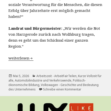
soziale Verantwortung für die Menschen, die diesen
Erfolg über Jahrzehnte erst möglich gemacht
haben?“
Landrat und Bürgermeister:
„Wir werden die Not
von Harzgerode zurück nach Wolfsburg tragen,
denn es geht um das Schicksal einer ganzen
Region.“
Autokrise trifft Kommunen und Mittelstand
weiterlesen
Veröffentlicht
Kategorien
Mai 5, 2026
Arbeitszeit - ArbeitFairTeilen, Kurze Vollzeit für
am
alle
,
Automobilindustrie und Verkehrswende
,
Politisch-
ökonomische Bildung
,
Volkswagen - Geschichte und Bedeutung
zu Autokrise trifft 
des Unternehmens
Schreibe einen Kommentar