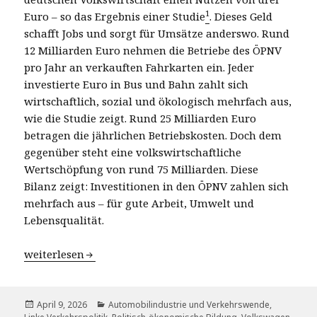
1
Euro – so das Ergebnis einer Studie
. Dieses Geld
schafft Jobs und sorgt für Umsätze anderswo. Rund
12 Milliarden Euro nehmen die Betriebe des ÖPNV
pro Jahr an verkauften Fahrkarten ein. Jeder
investierte Euro in Bus und Bahn zahlt sich
wirtschaftlich, sozial und ökologisch mehrfach aus,
wie die Studie zeigt. Rund 25 Milliarden Euro
betragen die jährlichen Betriebskosten. Doch dem
gegenüber steht eine volkswirtschaftliche
Wertschöpfung von rund 75 Milliarden. Diese
Bilanz zeigt: Investitionen in den ÖPNV zahlen sich
mehrfach aus – für gute Arbeit, Umwelt und
Lebensqualität.
Sind Uber, MOIA & Co. am Ende?
weiterlesen
Veröffentlicht
Kategorien
April 9, 2026
Automobilindustrie und Verkehrswende
,
am