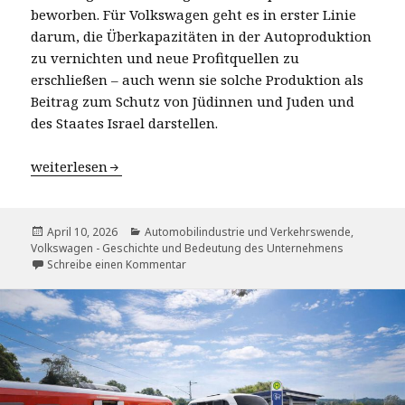
beworben. Für Volkswagen geht es in erster Linie
darum, die Überkapazitäten in der Autoproduktion
zu vernichten und neue Profitquellen zu
erschließen – auch wenn sie solche Produktion als
Beitrag zum Schutz von Jüdinnen und Juden und
des Staates Israel darstellen.
Volkswagen in Osnabrück – Produktion für israelische 
weiterlesen
Veröffentlicht
Kategorien
April 10, 2026
Automobilindustrie und Verkehrswende
,
am
Volkswagen - Geschichte und Bedeutung des Unternehmens
zu Volkswagen in Osnabrück – Produktion 
Schreibe einen Kommentar