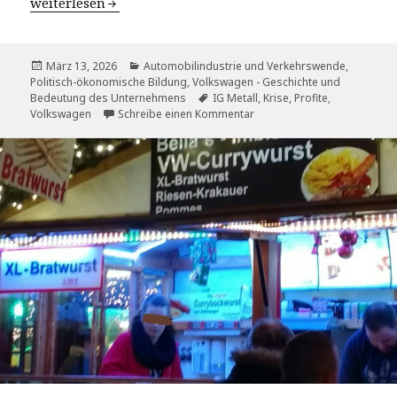
Autoindustrie: Kein Grund zu jammern!
weiterlesen
Veröffentlicht
Kategorien
März 13, 2026
Automobilindustrie und Verkehrswende
,
am
Politisch-ökonomische Bildung
,
Volkswagen - Geschichte und
Schlagwörter
Bedeutung des Unternehmens
IG Metall
,
Krise
,
Profite
,
zu Autoindustrie: Kein Grun
Volkswagen
Schreibe einen Kommentar