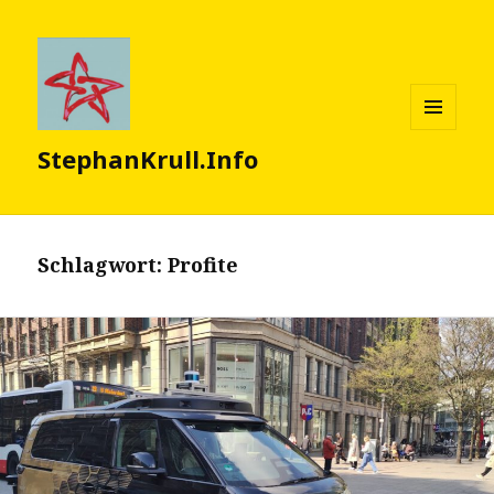
MENÜ
StephanKrull.Info
UND
WIDGETS
Schlagwort:
Profite