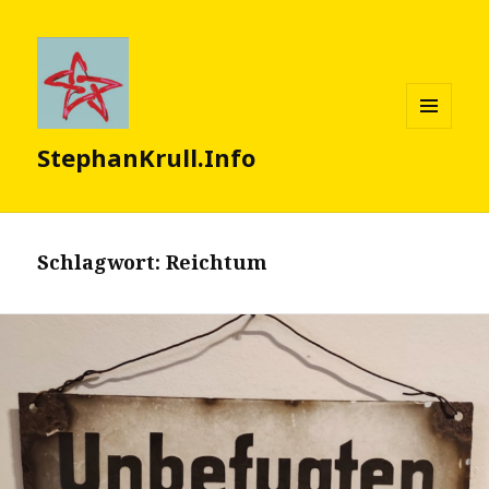
MENÜ
StephanKrull.Info
UND
WIDGETS
Schlagwort:
Reichtum