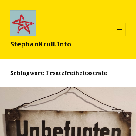
MENÜ
StephanKrull.Info
UND
WIDGETS
Schlagwort:
Ersatzfreiheitsstrafe