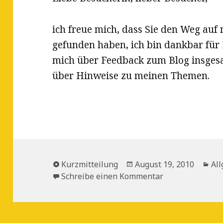
ich freue mich, dass Sie den Weg auf
gefunden haben, ich bin dankbar für 
mich über Feedback zum Blog insges
über Hinweise zu meinen Themen.
Format
Veröffentlicht
Ka
Kurzmitteilung
August 19, 2010
Al
am
zu Herzlich wi
Schreibe einen Kommentar