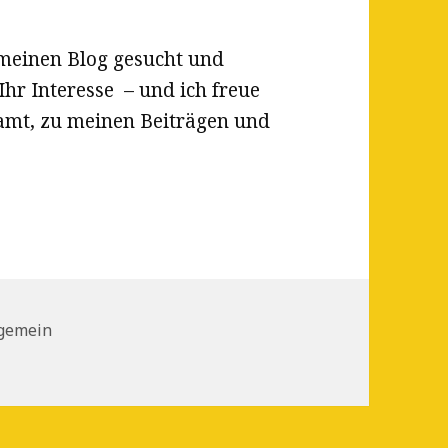
 meinen Blog gesucht und
Ihr Interesse – und ich freue
amt, zu meinen Beiträgen und
tegorien
lgemein
llkommen auf meinem Blog