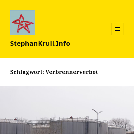
MENÜ
StephanKrull.Info
UND
WIDGETS
Schlagwort:
Verbrennerverbot