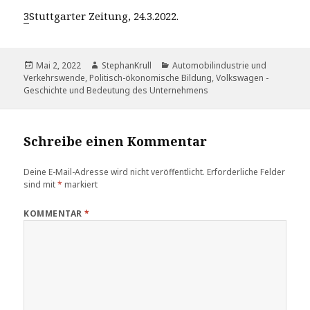
3
Stuttgarter Zeitung, 24.3.2022.
Veröffentlicht
Autor
Kategorien
Mai 2, 2022
StephanKrull
Automobilindustrie und
am
Verkehrswende
,
Politisch-ökonomische Bildung
,
Volkswagen -
Geschichte und Bedeutung des Unternehmens
Schreibe einen Kommentar
Deine E-Mail-Adresse wird nicht veröffentlicht.
Erforderliche Felder
sind mit
*
markiert
KOMMENTAR
*