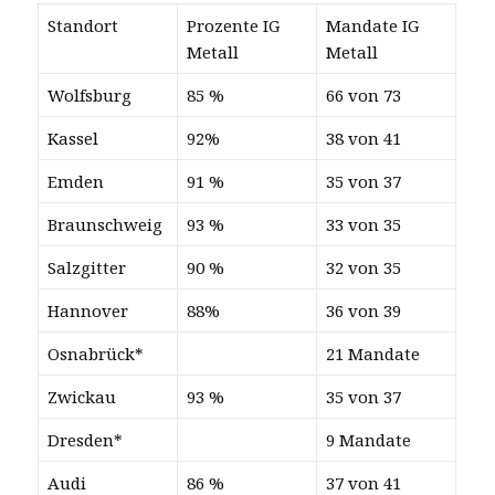
Standort
Prozente IG
Mandate IG
Metall
Metall
Wolfsburg
85 %
66 von 73
Kassel
92%
38 von 41
Emden
91 %
35 von 37
Braunschweig
93 %
33 von 35
Salzgitter
90 %
32 von 35
Hannover
88%
36 von 39
Osnabrück*
21 Mandate
Zwickau
93 %
35 von 37
Dresden*
9 Mandate
Audi
86 %
37 von 41