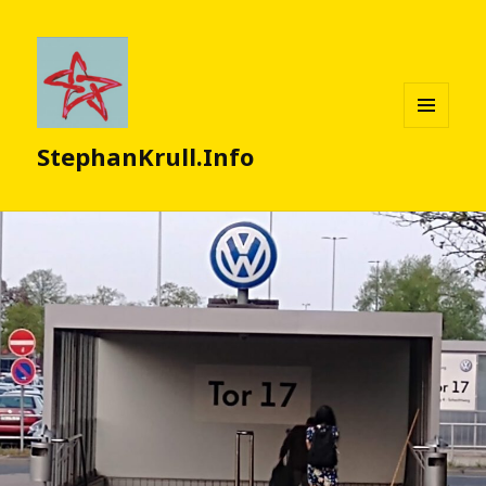
MENÜ
StephanKrull.Info
UND
WIDGETS