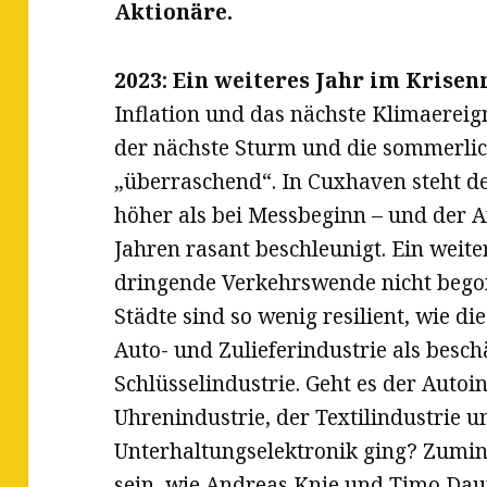
Aktionäre.
2023: Ein weiteres Jahr im Krise
Inflation und das nächste Klimaereig
der nächste Sturm und die sommerlic
„überraschend“. In Cuxhaven steht de
höher als bei Messbeginn – und der An
Jahren rasant beschleunigt. Ein weiter
dringende Verkehrswende nicht bego
Städte sind so wenig resilient, wie di
Auto- und Zulieferindustrie als besc
Schlüsselindustrie. Geht es der Autoin
Uhrenindustrie, der Textilindustrie u
Unterhaltungselektronik ging? Zumind
sein, wie Andreas Knie und Timo Dau