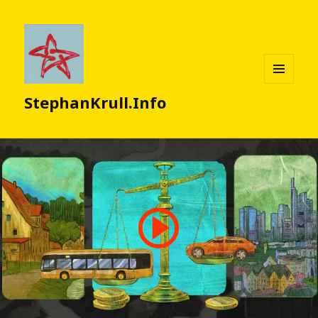
MENÜ
StephanKrull.Info
UND
WIDGETS