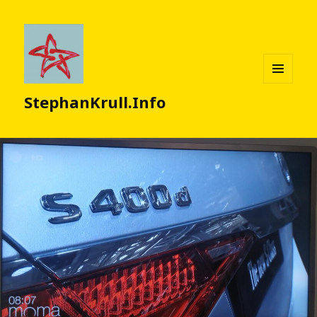
MENÜ
StephanKrull.Info
UND
WIDGETS