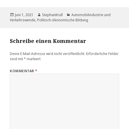
Veröffentlicht
Autor
Kategorien
Juni 1, 2021
StephanKrull
Automobilindustrie und
am
Verkehrswende
,
Politisch-ökonomische Bildung
Schreibe einen Kommentar
Deine E-Mail-Adresse wird nicht veröffentlicht.
Erforderliche Felder
sind mit
*
markiert
KOMMENTAR
*