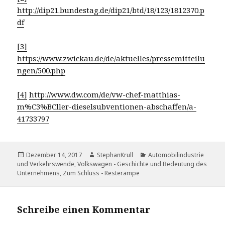
http://dip21.bundestag.de/dip21/btd/18/123/1812370.p
df
[3]
https://www.zwickau.de/de/aktuelles/pressemitteilu
ngen/500.php
[4]
http://www.dw.com/de/vw-chef-matthias-
m%C3%BCller-dieselsubventionen-abschaffen/a-
41733797
Veröffentlicht
Autor
Kategorien
Dezember 14, 2017
StephanKrull
Automobilindustrie
am
und Verkehrswende
,
Volkswagen - Geschichte und Bedeutung des
Unternehmens
,
Zum Schluss - Resterampe
Schreibe einen Kommentar