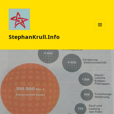
MENÜ
StephanKrull.Info
UND
WIDGETS