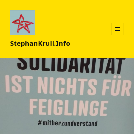
MENÜ
StephanKrull.Info
UND
WIDGETS