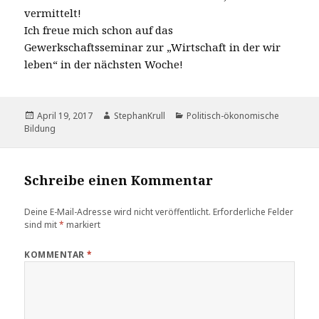
vermittelt!
Ich freue mich schon auf das
Gewerkschaftsseminar zur „Wirtschaft in der wir
leben“ in der nächsten Woche!
Veröffentlicht
Autor
Kategorien
April 19, 2017
StephanKrull
Politisch-ökonomische
am
Bildung
Schreibe einen Kommentar
Deine E-Mail-Adresse wird nicht veröffentlicht.
Erforderliche Felder
sind mit
*
markiert
KOMMENTAR
*