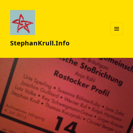
MENÜ
StephanKrull.Info
UND
WIDGETS