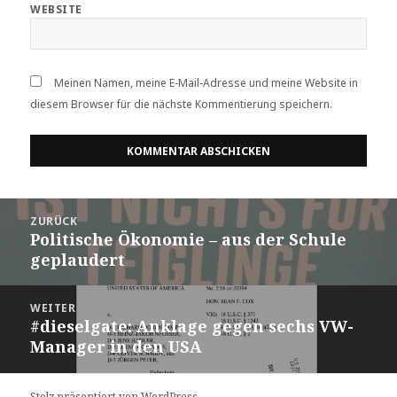
WEBSITE
Meinen Namen, meine E-Mail-Adresse und meine Website in
diesem Browser für die nächste Kommentierung speichern.
Beitrags-
ZURÜCK
Navigation
Politische Ökonomie – aus der Schule
Vorheriger
geplaudert
Beitrag:
WEITER
#dieselgate: Anklage gegen sechs VW-
Nächster
Manager in den USA
Beitrag:
Stolz präsentiert von WordPress