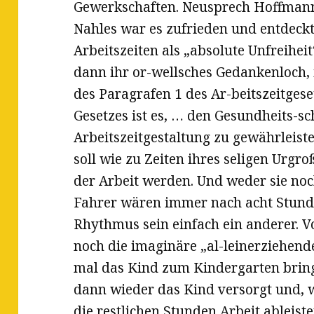
Gewerkschaften. Neusprech Hoffmann:
Nahles war es zufrieden und entdeck
Arbeitszeiten als „absolute Unfreihei
dann ihr or-wellsches Gedankenloch, 
des Paragrafen 1 des Ar-beitszeitgese
Gesetzes ist es, … den Gesundheits-s
Arbeitszeitgestaltung zu gewährleis
soll wie zu Zeiten ihres seligen Urg
der Arbeit werden. Und weder sie noc
Fahrer wären immer nach acht Stunden
Rhythmus sein einfach ein anderer. 
noch die imaginäre „al-leinerziehende
mal das Kind zum Kindergarten bringt
dann wieder das Kind versorgt und, w
die restlichen Stunden Arbeit ableiste