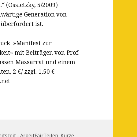
.“ (Ossietzky, 5/2009)
enwärtige Generation von
überfordert ist.
uck: »Manifest zur
eit« mit Beiträgen von Prof.
ohssen Massarrat und einem
en, 2 €/ zzgl. 1,50 €
.net
egorien
itszeit - ArbeitFairTeilen, Kurze