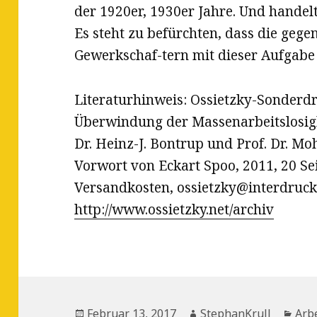
der 1920er, 1930er Jahre. Und handelt
Es steht zu befürchten, dass die geg
Gewerkschaf-tern mit dieser Aufgabe 
Literaturhinweis: Ossietzky-Sonderdr
Überwindung der Massenarbeitslosigk
Dr. Heinz-J. Bontrup und Prof. Dr. M
Vorwort von Eckart Spoo, 2011, 20 Seit
Versandkosten, ossietzky@interdruck
http://www.ossietzky.net/archiv
Veröffentlicht
Autor
Kat
Februar 13, 2017
StephanKrull
Arbe