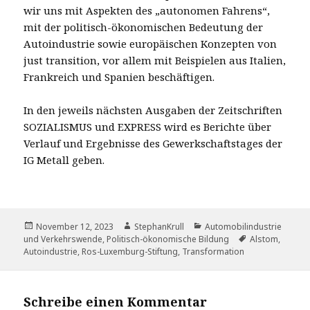
wir uns mit Aspekten des „autonomen Fahrens“,
mit der politisch-ökonomischen Bedeutung der
Autoindustrie sowie europäischen Konzepten von
just transition, vor allem mit Beispielen aus Italien,
Frankreich und Spanien beschäftigen.
In den jeweils nächsten Ausgaben der Zeitschriften
SOZIALISMUS und EXPRESS wird es Berichte über
Verlauf und Ergebnisse des Gewerkschaftstages der
IG Metall geben.
Veröffentlicht
Autor
Kategorien
November 12, 2023
StephanKrull
Automobilindustrie
am
Schlagwörter
und Verkehrswende
,
Politisch-ökonomische Bildung
Alstom
,
Autoindustrie
,
Ros-Luxemburg-Stiftung
,
Transformation
Schreibe einen Kommentar