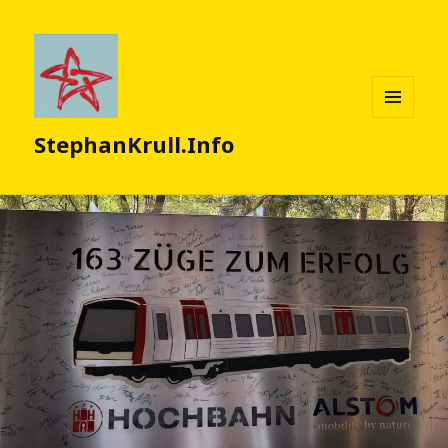
MENÜ
StephanKrull.Info
UND
WIDGETS