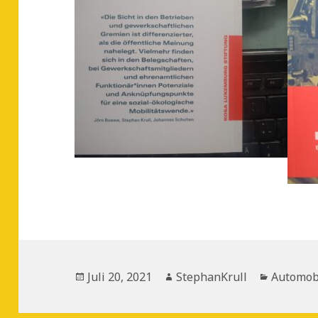
Veröffentlicht
Autor
Kategori
Juli 20, 2021
StephanKrull
Automob
am