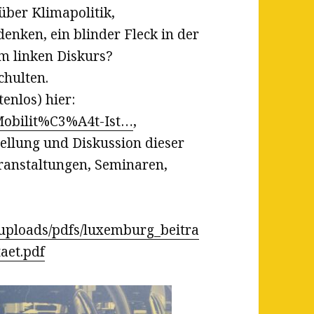
 über Klimapolitik,
nken, ein blinder Fleck in der
m linken Diskurs?
chulten.
enlos) hier:
-Mobilit%C3%A4t-Ist…
,
llung und Diskussion dieser
eranstaltungen, Seminaren,
_uploads/pdfs/luxemburg_beitra
aet.pdf