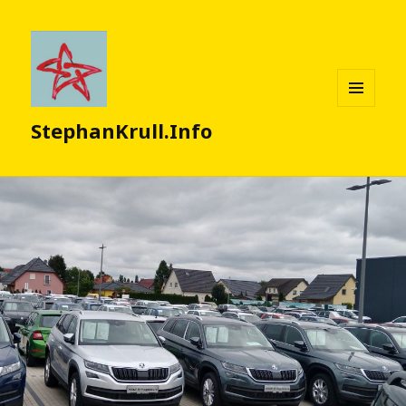
MENÜ
StephanKrull.Info
UND
WIDGETS