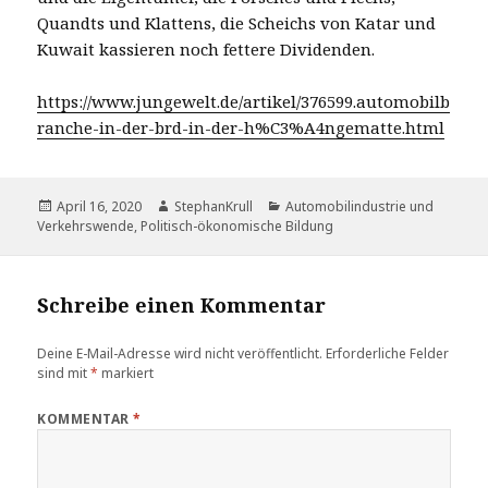
Quandts und Klattens, die Scheichs von Katar und
Kuwait kassieren noch fettere Dividenden.
https://www.jungewelt.de/artikel/376599.automobilb
ranche-in-der-brd-in-der-h%C3%A4ngematte.html
Veröffentlicht
Autor
Kategorien
April 16, 2020
StephanKrull
Automobilindustrie und
am
Verkehrswende
,
Politisch-ökonomische Bildung
Schreibe einen Kommentar
Deine E-Mail-Adresse wird nicht veröffentlicht.
Erforderliche Felder
sind mit
*
markiert
KOMMENTAR
*