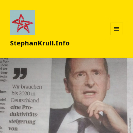
MENÜ
StephanKrull.Info
UND
WIDGETS