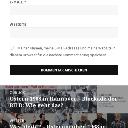
E-MAIL
*
WEBSITE
Meinen Namen, meine E-Mail-Adresse und meine Website in
diesem Browser für die nächste Kommentierung speichern.
Beitrags-
ZURÜCK
Navigation
Ostern 1968 in Hannover – Blockade der
Vorheriger
BILD: Wie geht das?
Beitrag:
WEITER
Was bleibt? – Osterunruhen 1968 in
Nächster