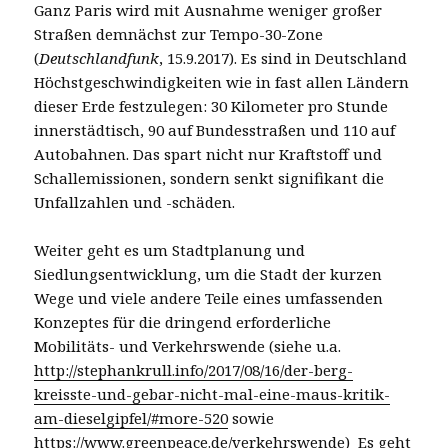
Ganz Paris wird mit Ausnahme weniger großer
Straßen demnächst zur Tempo-30-Zone
(
Deutschlandfunk
, 15.9.2017). Es sind in Deutschland
Höchstgeschwindigkeiten wie in fast allen Ländern
dieser Erde festzulegen: 30 Kilometer pro Stunde
innerstädtisch, 90 auf Bundesstraßen und 110 auf
Autobahnen. Das spart nicht nur Kraftstoff und
Schallemissionen, sondern senkt signifikant die
Unfallzahlen und -schäden.
Weiter geht es um Stadtplanung und
Siedlungsentwicklung, um die Stadt der kurzen
Wege und viele andere Teile eines umfassenden
Konzeptes für die dringend erforderliche
Mobilitäts- und Verkehrswende (siehe u.a.
http://stephankrull.info/2017/08/16/der-berg-
kreisste-und-gebar-nicht-mal-eine-maus-kritik-
am-dieselgipfel/#more-520
sowie
https://www.greenpeace.de/verkehrswende) Es geht