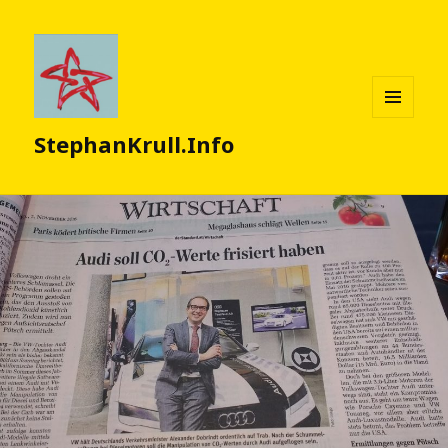
MENÜ
StephanKrull.Info
UND
WIDGETS