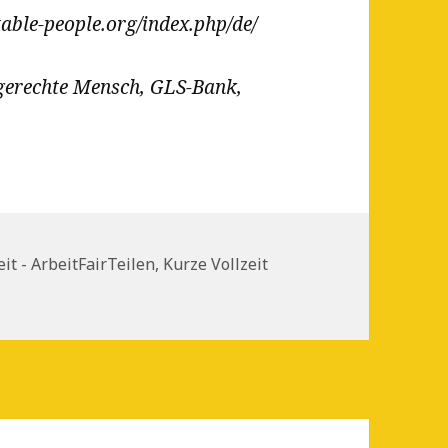
ble-people.org/index.php/de/
erechte Mensch, GLS-Bank,
en
it - ArbeitFairTeilen, Kurze Vollzeit