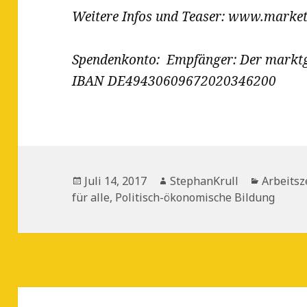
Weitere Infos und Teaser: www.marketa
Spendenkonto: Empfänger: Der marktg
IBAN DE49430609672020346200
Veröffentlicht
Autor
Kategori
Juli 14, 2017
StephanKrull
Arbeitsze
am
für alle
,
Politisch-ökonomische Bildung