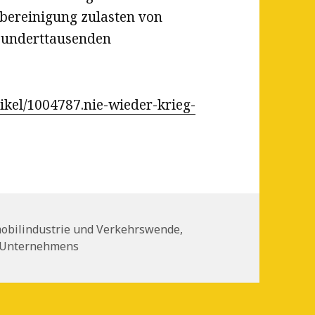
tbereinigung zulasten von
Hunderttausenden
ikel/1004787.nie-wieder-krieg-
orien
obilindustrie und Verkehrswende
,
s Unternehmens