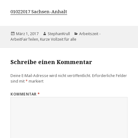
01022017 Sachsen-Anhalt
Veröffentlicht
Autor
Kategorien
März 1, 2017
StephanKrull
Arbeitszeit -
am
ArbeitFairTeilen, Kurze Vollzeit für alle
Schreibe einen Kommentar
Deine E-Mail-Adresse wird nicht veröffentlicht.
Erforderliche Felder
sind mit
*
markiert
KOMMENTAR
*