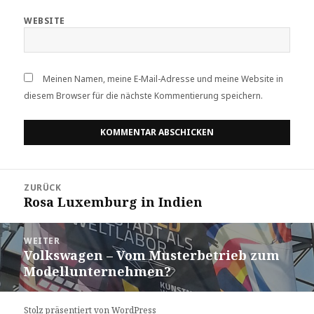
WEBSITE
Meinen Namen, meine E-Mail-Adresse und meine Website in
diesem Browser für die nächste Kommentierung speichern.
Beitrags-
ZURÜCK
Navigation
Rosa Luxemburg in Indien
Vorheriger
Beitrag:
WEITER
Volkswagen – Vom Musterbetrieb zum
Nächster
Modellunternehmen?
Beitrag:
Stolz präsentiert von WordPress