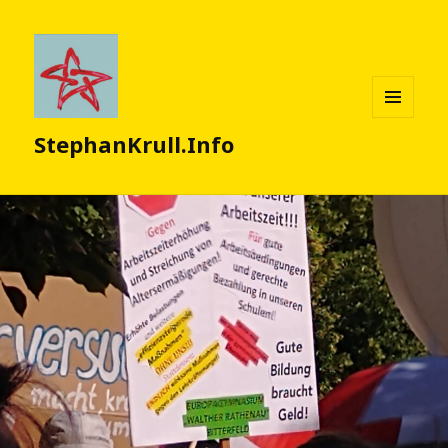
MENÜ
StephanKrull.Info
UND
WIDGETS