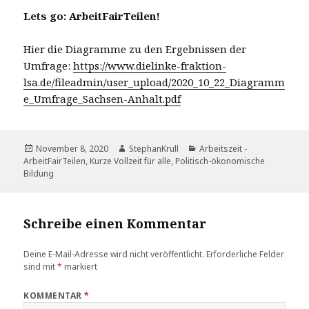
Lets go: ArbeitFairTeilen!
Hier die Diagramme zu den Ergebnissen der
Umfrage:
https://www.dielinke-fraktion-
lsa.de/fileadmin/user_upload/2020_10_22_Diagramm
e_Umfrage_Sachsen-Anhalt.pdf
Veröffentlicht
Autor
Kategorien
November 8, 2020
StephanKrull
Arbeitszeit -
am
ArbeitFairTeilen, Kurze Vollzeit für alle
,
Politisch-ökonomische
Bildung
Schreibe einen Kommentar
Deine E-Mail-Adresse wird nicht veröffentlicht.
Erforderliche Felder
sind mit
*
markiert
KOMMENTAR
*