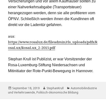
Versicherungen und vor allem Kaufhäuser sollten zu
einer Nahverkehrsabgabe (Transportsteuer)
herangezogen werden, denn sie alle profitieren vom
ÖPNV. Schließlich werden ihnen die KundInnen oft
direkt vor die Ladentür gefahren.
aus:
https://www.rosalux.de/fileadmin/rls_uploads/pdfs/R
osaLux/RosaLux_2-2015.pdf
Stephan Krull ist Publizist, er war Vorsitzender der
Rosa-Luxemburg-Stiftung Niedersachsen und
Mitinitiator der Rote-Punkt-Bewegung in Hannover.
Veröffentlicht
Autor
Kategorien
September 18, 2019
StephanKrull
Automobilindustrie
am
und Verkehrswende
,
Politisch-ökonomische Bildung