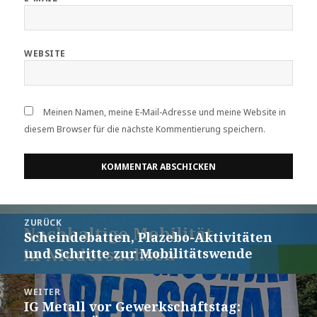
WEBSITE
Meinen Namen, meine E-Mail-Adresse und meine Website in
diesem Browser für die nächste Kommentierung speichern.
Beitrags-
ZURÜCK
Navigation
Scheindebatten, Plazebo-Aktivitäten
Vorheriger
und Schritte zur Mobilitätswende
Beitrag:
WEITER
IG Metall vor Gewerkschaftstag:
Nächster