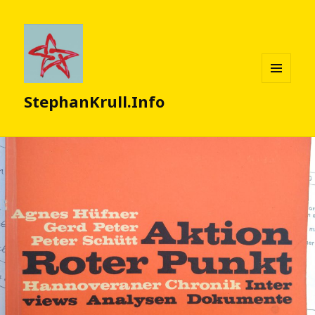
MENÜ
StephanKrull.Info
UND
WIDGETS