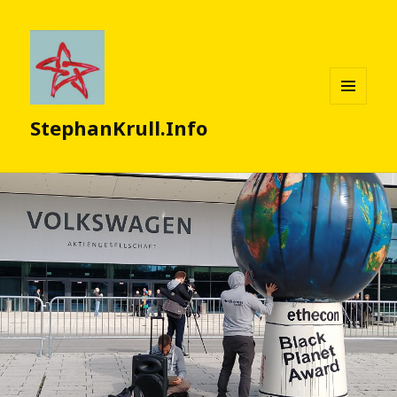
MENÜ
StephanKrull.Info
UND
WIDGETS