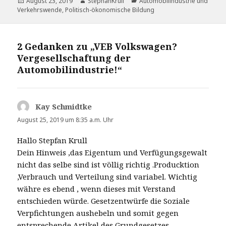
Veröffentlicht
Autor
Kategorien
August 23, 2019
StephanKrull
Automobilindustrie und
am
Verkehrswende
,
Politisch-ökonomische Bildung
2 Gedanken zu „VEB Volkswagen?
Vergesellschaftung der
Automobilindustrie!“
Kay Schmidtke
sagt:
August 25, 2019 um 8:35 a.m. Uhr
Hallo Stepfan Krull
Dein Hinweis ,das Eigentum und Verfügungsgewalt
nicht das selbe sind ist völlig richtig .Producktion
,Verbrauch und Verteilung sind variabel. Wichtig
währe es ebend , wenn dieses mit Verstand
entschieden würde. Gesetzentwürfe die Soziale
Verpfichtungen aushebeln und somit gegen
entsprechende Artikel des Grundgesetzes