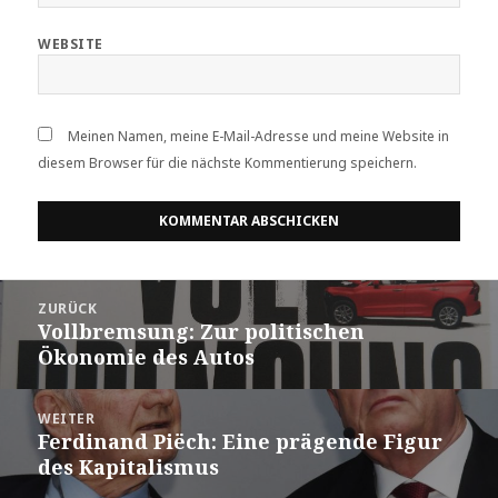
WEBSITE
Meinen Namen, meine E-Mail-Adresse und meine Website in
diesem Browser für die nächste Kommentierung speichern.
Beitrags-
ZURÜCK
Navigation
Vollbremsung: Zur politischen
Vorheriger
Ökonomie des Autos
Beitrag:
WEITER
Ferdinand Piëch: Eine prägende Figur
Nächster
des Kapitalismus
Beitrag: