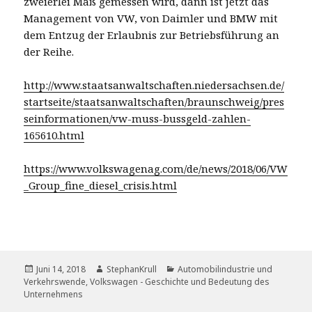
zweierlei Maß gemessen wird, dann ist jetzt das
Management von VW, von Daimler und BMW mit
dem Entzug der Erlaubnis zur Betriebsführung an
der Reihe.
http://www.staatsanwaltschaften.niedersachsen.de/
startseite/staatsanwaltschaften/braunschweig/pres
seinformationen/vw-muss-bussgeld-zahlen-
165610.html
https://www.volkswagenag.com/de/news/2018/06/VW
_Group_fine_diesel_crisis.html
Veröffentlicht
Autor
Kategorien
Juni 14, 2018
StephanKrull
Automobilindustrie und
am
Verkehrswende
,
Volkswagen - Geschichte und Bedeutung des
Unternehmens