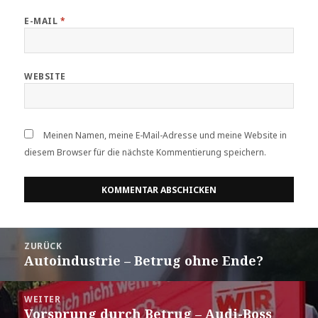
E-MAIL
*
WEBSITE
Meinen Namen, meine E-Mail-Adresse und meine Website in
diesem Browser für die nächste Kommentierung speichern.
Beitrags-
ZURÜCK
Navigation
Autoindustrie – Betrug ohne Ende?
Vorheriger
Beitrag:
WEITER
Vorsprung durch Betrug – Audi-Boss
Nächster