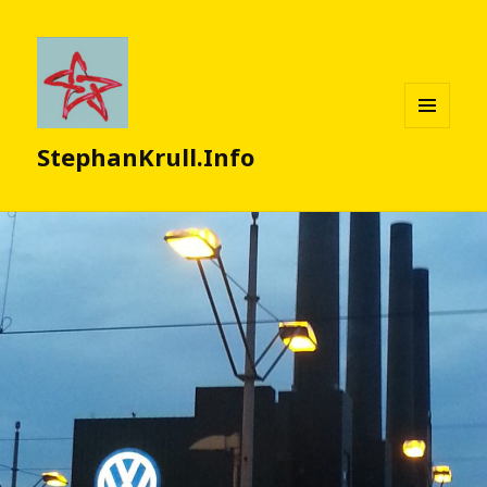
MENÜ
StephanKrull.Info
UND
WIDGETS