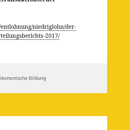
g/entlohnung/niedriglohn/der-
rteilungsberichts-2017/
n
-ökonomische Bildung