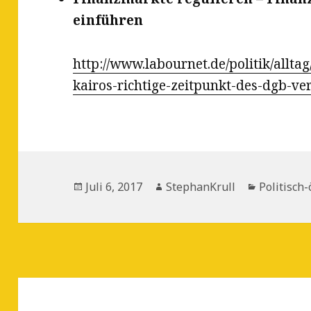
einführen
http://www.labournet.de/politik/allta
kairos-richtige-zeitpunkt-des-dgb-ve
Veröffentlicht
Autor
Kategorie
Juli 6, 2017
StephanKrull
Politisch
am