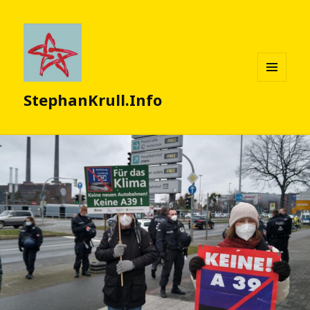
MENÜ
StephanKrull.Info
UND
WIDGETS