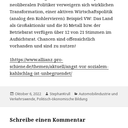
neoliberalen Politiker verweigern sich wirklichen
Transformation, einer aktiven Wirtschaftspolitik
(analog den Kohlervieren). Beispiel VW: Das Land
als Großaktionär und die IG Metall bzw. der
Betriebsrat verfügen über 12 von 21 Stimmen im
Aufsichtsrat. Chancen sind offensichtlich
vorhanden und sind zu nutzen!
1
https://www.allianz-pro-
schiene.de/themen/aktuell/angst-vor-sozialem-
kahlschlag-ist-unbegruendet/
Veröffentlicht
Autor
Kategorien
Oktober 6, 2022
StephanKrull
Automobilindustrie und
am
Verkehrswende
,
Politisch-ökonomische Bildung
Schreibe einen Kommentar