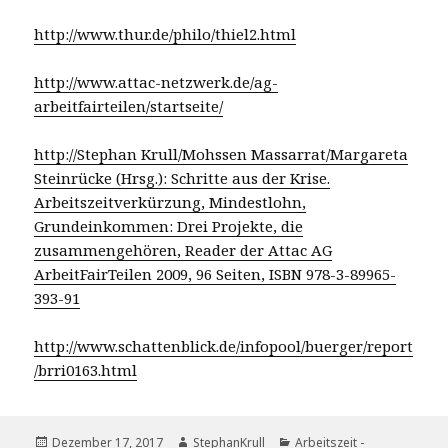
http://www.thur.de/philo/thiel2.html
http://www.attac-netzwerk.de/ag-
arbeitfairteilen/startseite/
http://Stephan Krull/Mohssen Massarrat/Margareta
Steinrücke (Hrsg.): Schritte aus der Krise.
Arbeitszeitverkürzung, Mindestlohn,
Grundeinkommen: Drei Projekte, die
zusammengehören, Reader der Attac AG
ArbeitFairTeilen 2009, 96 Seiten, ISBN 978-3-89965-
393-91
http://www.schattenblick.de/infopool/buerger/report
/brri0163.html
Veröffentlicht
Autor
Kategorien
Dezember 17, 2017
StephanKrull
Arbeitszeit -