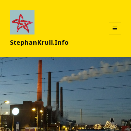
MENÜ
StephanKrull.Info
UND
WIDGETS