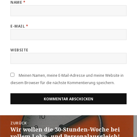
NAME
*
E-MAIL
*
WEBSITE
Meinen Namen, meine E-Mail-Adresse und meine Website in
diesem Browser für die nächste Kommentierung speichern.
Beitrags-
ZURÜCK
Navigation
Wir wollen die 30-Stunden-Woche bei
Vorheriger
vollem Lohn- und Personalausgleich!
Beitrag: