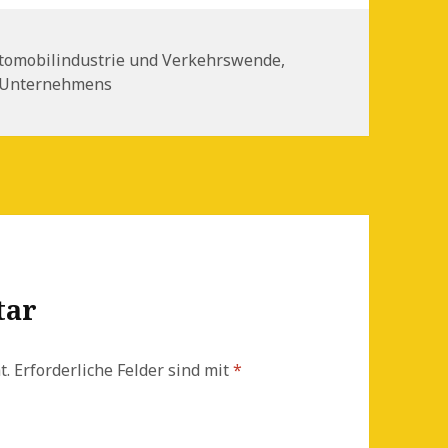
tegorien
tomobilindustrie und Verkehrswende
,
s Unternehmens
tar
t.
Erforderliche Felder sind mit
*