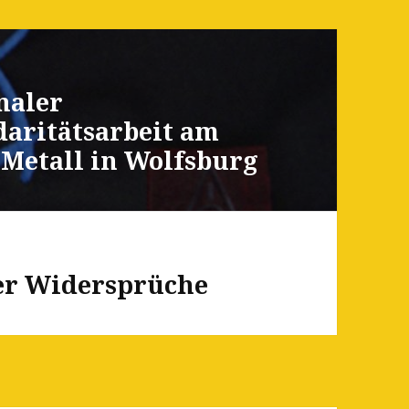
naler
daritätsarbeit am
G Metall in Wolfsburg
ler Widersprüche