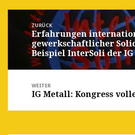
Beitrags-
Navigation
ZURÜCK
Erfahrungen internatio
Vorheriger
gewerkschaftlicher Soli
Beitrag:
Beispiel InterSoli der I
WEITER
IG Metall: Kongress vol
Nächster
Beitrag: