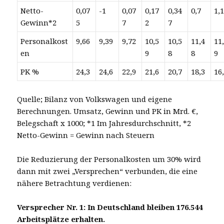
Netto-
0,07
-1
0,07
0,17
0,34
0,7
1,
Gewinn*2
5
7
2
7
Personalkost
9,66
9,39
9,72
10,5
10,5
11,4
11
en
9
8
8
9
PK %
24,3
24,6
22,9
21,6
20,7
18,3
16
Quelle; Bilanz von Volkswagen und eigene
Berechnungen. Umsatz, Gewinn und PK in Mrd. €,
Belegschaft x 1000; *1 Im Jahresdurchschnitt, *2
Netto-Gewinn = Gewinn nach Steuern
Die Reduzierung der Personalkosten um 30% wird
dann mit zwei „Versprechen“ verbunden, die eine
nähere Betrachtung verdienen:
Versprecher Nr. 1: In Deutschland bleiben 176.544
Arbeitsplätze erhalten.