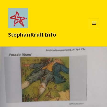
MENÜ
StephanKrull.Info
UND
WIDGETS