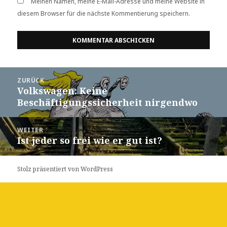
Meinen Namen, meine E-Mail-Adresse und meine Website in
diesem Browser für die nächste Kommentierung speichern.
Beitrags-
ZURÜCK
Navigation
Volkswagen: Keine
Vorheriger
Beschäftigungssicherheit nirgendwo
Beitrag:
WEITER
Ist jeder so frei wie er gut ist?
Nächster
Beitrag:
Stolz präsentiert von WordPress