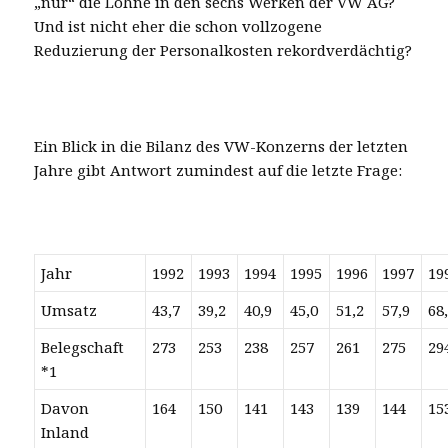
„nur“ die Löhne in den sechs Werken der VW AG?
Und ist nicht eher die schon vollzogene
Reduzierung der Personalkosten rekordverdächtig?
Ein Blick in die Bilanz des VW-Konzerns der letzten
Jahre gibt Antwort zumindest auf die letzte Frage:
Jahr
1992
1993
1994
1995
1996
1997
19
Umsatz
43,7
39,2
40,9
45,0
51,2
57,9
68
Belegschaft
273
253
238
257
261
275
29
*1
Davon
164
150
141
143
139
144
15
Inland