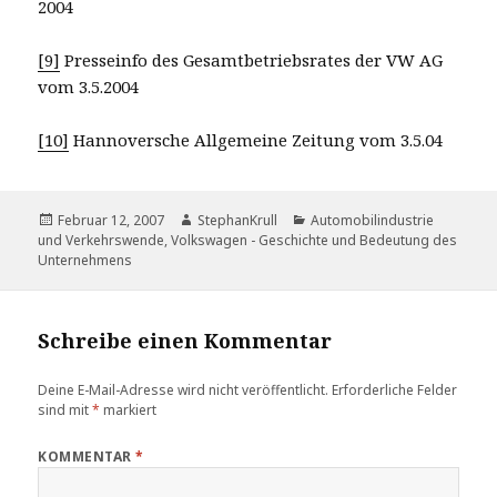
2004
[9]
Presseinfo des Gesamtbetriebsrates der VW AG
vom 3.5.2004
[10]
Hannoversche Allgemeine Zeitung vom 3.5.04
Veröffentlicht
Autor
Kategorien
Februar 12, 2007
StephanKrull
Automobilindustrie
am
und Verkehrswende
,
Volkswagen - Geschichte und Bedeutung des
Unternehmens
Schreibe einen Kommentar
Deine E-Mail-Adresse wird nicht veröffentlicht.
Erforderliche Felder
sind mit
*
markiert
KOMMENTAR
*