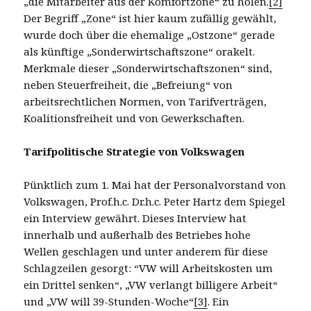
„die Mitarbeiter aus der Komfortzone“ zu holen.
[2]
Der Begriff „Zone“ ist hier kaum zufällig gewählt,
wurde doch über die ehemalige „Ostzone“ gerade
als künftige „Sonderwirtschaftszone“ orakelt.
Merkmale dieser „Sonderwirtschaftszonen“ sind,
neben Steuerfreiheit, die „Befreiung“ von
arbeitsrechtlichen Normen, von Tarifverträgen,
Koalitionsfreiheit und von Gewerkschaften.
Tarifpolitische Strategie von Volkswagen
Pünktlich zum 1. Mai hat der Personalvorstand von
Volkswagen, Prof.h.c. Dr.h.c. Peter Hartz dem Spiegel
ein Interview gewährt. Dieses Interview hat
innerhalb und außerhalb des Betriebes hohe
Wellen geschlagen und unter anderem für diese
Schlagzeilen gesorgt: “VW will Arbeitskosten um
ein Drittel senken“, „VW verlangt billigere Arbeit“
und „VW will 39-Stunden-Woche“
[3]
. Ein